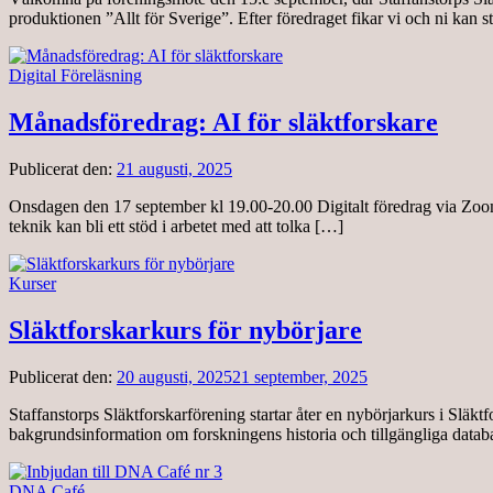
produktionen ”Allt för Sverige”. Efter föredraget fikar vi och ni kan stä
Digital Föreläsning
Månadsföredrag: AI för släktforskare
Publicerat den:
21 augusti, 2025
Onsdagen den 17 september kl 19.00-20.00 Digitalt föredrag via Zoom 
teknik kan bli ett stöd i arbetet med att tolka […]
Kurser
Släktforskarkurs för nybörjare
Publicerat den:
20 augusti, 2025
21 september, 2025
Staffanstorps Släktforskarförening startar åter en nybörjarkurs i Släk
bakgrundsinformation om forskningens historia och tillgängliga databa
DNA Café