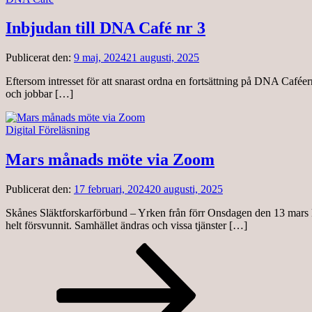
Inbjudan till DNA Café nr 3
Publicerat den:
9 maj, 2024
21 augusti, 2025
Eftersom intresset för att snarast ordna en fortsättning på DNA Caféern
och jobbar […]
Digital Föreläsning
Mars månads möte via Zoom
Publicerat den:
17 februari, 2024
20 augusti, 2025
Skånes Släktforskarförbund – Yrken från förr Onsdagen den 13 mars kl
helt försvunnit. Samhället ändras och vissa tjänster […]
Sidnumrering
Sida
Sida
Nästa
sida
för
inlägg