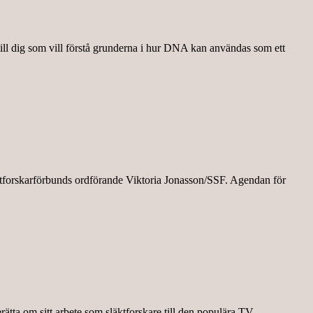
 till dig som vill förstå grunderna i hur DNA kan användas som ett
läktforskarförbunds ordförande Viktoria Jonasson/SSF. Agendan för
ta om sitt arbete som släktforskare till den populära TV-