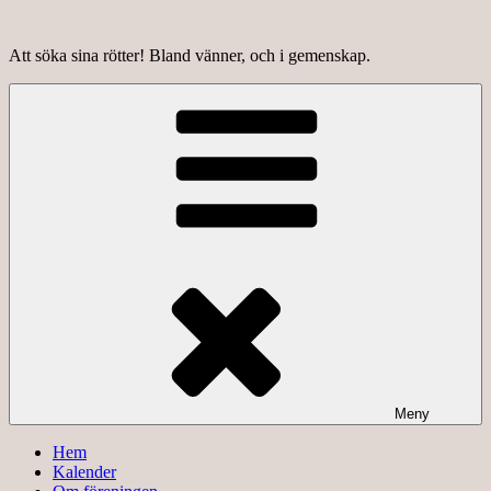
Hoppa
till
Att söka sina rötter! Bland vänner, och i gemenskap.
innehåll
Meny
Hem
Kalender