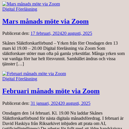
Digital Föreläsning
Mars månads möte via Zoom
Publicerat den:
17 februari, 2024
20 augusti, 2025
Skånes Släktforskarförbund – Yrken från förr Onsdagen den 13
mars kl 19.00 – 20.00 Digital föreläsning via Zoom Som
släktforskare stöter man ofta på gamla yrkestitlar. Många yrken som
var vanliga förr har helt försvunnit. Samhället ändras och vissa
tjänster […]
Digital Föreläsning
Februari månads möte via Zoom
Publicerat den:
31 januari, 2024
20 augusti, 2025
Onsdagen den 14 februari. Kl. 19.00 Nu laddar Skånes
Släktforskarförbund för nästa digitala månadsföredrag. I februari är
David Haskiya från Riksarkivet inbjuden att prata om AI,
(artificiellintelligens) De arbetar för fullt med att äldre handskrivna