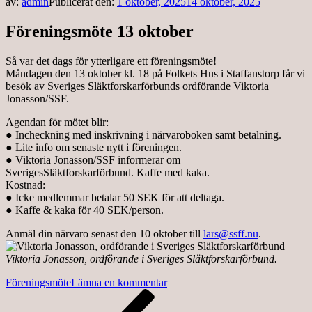
av:
admin
Publicerat den:
1 oktober, 2025
14 oktober, 2025
Föreningsmöte 13 oktober
Så var det dags för ytterligare ett föreningsmöte!
Måndagen den 13 oktober kl. 18 på Folkets Hus i Staffanstorp får vi
besök av Sveriges Släktforskarförbunds ordförande Viktoria
Jonasson/SSF.
Agendan för mötet blir:
● Incheckning med inskrivning i närvaroboken samt betalning.
● Lite info om senaste nytt i föreningen.
● Viktoria Jonasson/SSF informerar om
SverigesSläktforskarförbund. Kaffe med kaka.
Kostnad:
● Icke medlemmar betalar 50 SEK för att deltaga.
● Kaffe & kaka för 40 SEK/person.
Anmäl din närvaro senast den 10 oktober till
lars@ssff.nu
.
Viktoria Jonasson, ordförande i Sveriges Släktforskarförbund.
på
Föreningsmöte
Lämna en kommentar
Inläggsnavigering
Föregående
Föreningsmöte
inlägg
13