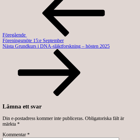
oktober
Föregående
Föreningsmöte 15:e September
Nästa
Nästa
Grundkurs i DNA-släktforskning – hösten 2025
inlägg
Lämna ett svar
Din e-postadress kommer inte publiceras.
Obligatoriska fält är
märkta
*
Kommentar
*