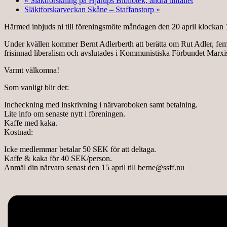
«
Släktforskning på Hjärups Bibliotek, andra tillfället
Släktforskarveckan Skåne – Staffanstorp
»
Härmed inbjuds ni till föreningsmöte måndagen den 20 april klockan 1
Under kvällen kommer Bernt Adlerberth att berätta om Rut Adler, femini
frisinnad liberalism och avslutades i Kommunistiska Förbundet Marxi
Varmt välkomna!
Som vanligt blir det:
Incheckning med inskrivning i närvaroboken samt betalning.
Lite info om senaste nytt i föreningen.
Kaffe med kaka.
Kostnad:
Icke medlemmar betalar 50 SEK för att deltaga.
Kaffe & kaka för 40 SEK/person.
Anmäl din närvaro senast den 15 april till berne@ssff.nu