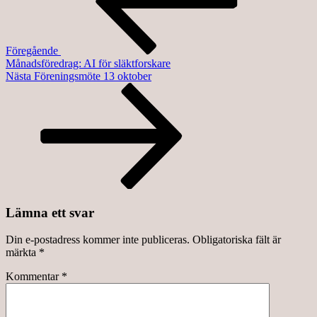
Föregående
Månadsföredrag: AI för släktforskare
Nästa
Nästa
Föreningsmöte 13 oktober
inlägg
Lämna ett svar
Din e-postadress kommer inte publiceras.
Obligatoriska fält är
märkta
*
Kommentar
*