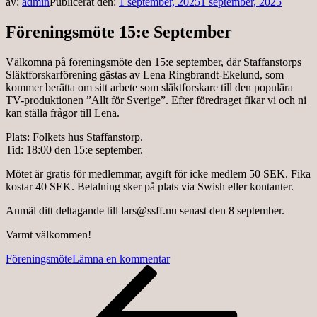
av:
admin
Publicerat den:
1 september, 2025
1 september, 2025
Föreningsmöte 15:e September
Välkomna på föreningsmöte den 15:e september, där Staffanstorps
Släktforskarförening gästas av Lena Ringbrandt-Ekelund, som
kommer berätta om sitt arbete som släktforskare till den populära
TV-produktionen ”Allt för Sverige”. Efter föredraget fikar vi och ni
kan ställa frågor till Lena.
Plats: Folkets hus Staffanstorp.
Tid: 18:00 den 15:e september.
Mötet är gratis för medlemmar, avgift för icke medlem 50 SEK. Fika
kostar 40 SEK. Betalning sker på plats via Swish eller kontanter.
Anmäl ditt deltagande till lars@ssff.nu senast den 8 september.
Varmt välkommen!
på
Föreningsmöte
Lämna en kommentar
Inläggsnavigering
Föregående
Föreningsmöte
inlägg
15:e
September